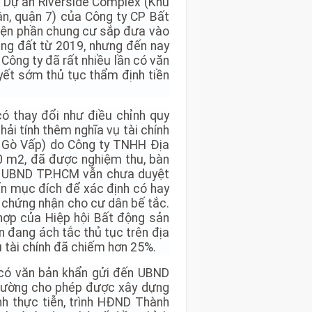
h Dự án Riverside Complex (Khu
n, quận 7) của Công ty CP Bất
hiện phần chung cư sắp đưa vào
ng đất từ 2019, nhưng đến nay
Công ty đã rất nhiều lần có văn
uyết sớm thủ tục thẩm định tiền
 có thay đổi như điều chỉnh quy
hải tính thêm nghĩa vụ tài chính
n Gò Vấp) do Công ty TNHH Địa
00 m2, đã được nghiệm thu, bàn
y, UBND TP.HCM vẫn chưa duyệt
ển mục đích để xác định có hay
ấy chứng nhận cho cư dân bế tắc.
 hợp của Hiệp hội Bất động sản
 đang ách tắc thủ tục trên địa
ụ tài chính đã chiếm hơn 25%.
có văn bản khẩn gửi đến UBND
trường cho phép được xây dựng
nh thực tiễn, trình HĐND Thành