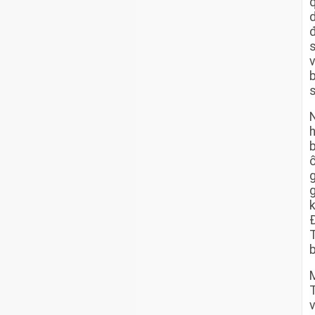
v
s
h
k