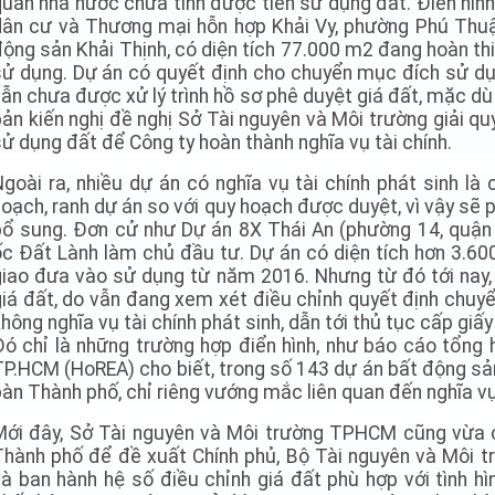
quan nhà nước chưa tính được tiền sử dụng đất. Điển hìn
dân cư và Thương mại hỗn hợp Khải Vy, phường Phú Thuậ
động sản Khải Thịnh, có diện tích 77.000 m2 đang hoàn t
sử dụng. Dự án có quyết định cho chuyển mục đích sử dụ
ẫn chưa được xử lý trình hồ sơ phê duyệt giá đất, mặc dù 
bản kiến nghị đề nghị Sở Tài nguyên và Môi trường giải q
ử dụng đất để Công ty hoàn thành nghĩa vụ tài chính.
Ngoài ra, nhiều dự án có nghĩa vụ tài chính phát sinh là
oạch, ranh dự án so với quy hoạch được duyệt, vì vậy sẽ p
bổ sung. Đơn cử như Dự án 8X Thái An (phường 14, quậ
ốc Đất Lành làm chủ đầu tư. Dự án có diện tích hơn 3.6
giao đưa vào sử dụng từ năm 2016. Nhưng từ đó tới na
giá đất, do vẫn đang xem xét điều chỉnh quyết định chuy
hông nghĩa vụ tài chính phát sinh, dẫn tới thủ tục cấp gi
Đó chỉ là những trường hợp điển hình, như báo cáo tổng
TP.HCM (HoREA) cho biết, trong số 143 dự án bất động sản
bàn Thành phố, chỉ riêng vướng mắc liên quan đến nghĩa v
Mới đây, Sở Tài nguyên và Môi trường TPHCM cũng vừa 
Thành phố để đề xuất Chính phủ, Bộ Tài nguyên và Môi 
và ban hành hệ số điều chỉnh giá đất phù hợp với tình hì