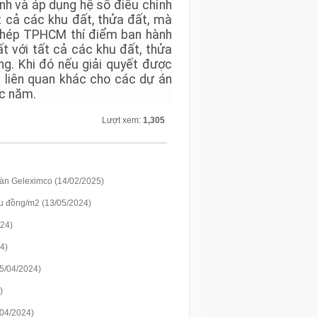
h và áp dụng hệ số điều chỉnh
ất cả các khu đất, thửa đất, mà
o phép TPHCM thí điểm ban hành
ất với tất cả các khu đất, thửa
ng. Khi đó nếu giải quyết được
n liên quan khác cho các dự án
ục năm.
Lượt xem:
1,305
oàn Geleximco (14/02/2025)
ệu đồng/m2 (13/05/2024)
024)
4)
15/04/2024)
)
/04/2024)