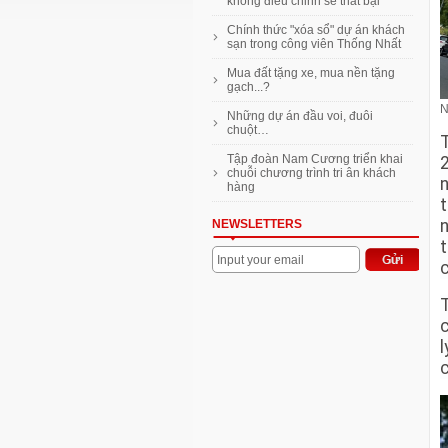
làm ô tô điện
không điều chỉnh sẽ thất bại
Vũ Văn Tiền: Đại gia không siêu
Chính thức "xóa sổ" dự án khách
xe, hàng hiệu
sạn trong công viên Thống Nhất
Mặt bằng bán lẻ Hà Nội cạnh
Mua đất tặng xe, mua nền tặng
tranh gay gắt để giữ chân khách
gạch...?
N
Thanh toán 10% nhận nhà
Những dự án đầu voi, đuôi
Imperia An Phú hoàn thiện nội
chuột…
thất
Tập đoàn Nam Cương triển khai
VnExpress ra mắt chuyên trang
chuỗi chương trình tri ân khách
Rao vặt Nhà Đất mới
hàng
NEWSLETTERS
Input your email