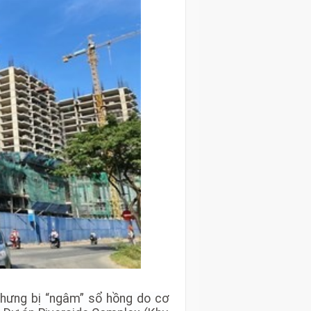
nhưng bị “ngâm” sổ hồng do cơ