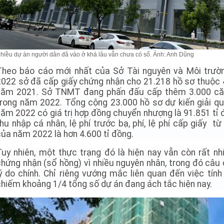
hiều dự án người dân đã vào ở khá lâu vẫn chưa có sổ. Ảnh: Anh Dũng
Theo báo cáo mới nhất của Sở Tài nguyên và Môi trư
2022 sở đã cấp giấy chứng nhận cho 21.218 hồ sơ thuộc 
năm 2021. Sở TNMT đang phấn đấu cấp thêm 3.000 căn 
trong năm 2022. Tổng cộng 23.000 hồ sơ dự kiến giải qu
năm 2022 có giá trị hợp đồng chuyển nhượng là 91.851 tỉ 
thu nhập cá nhân, lệ phí trước bạ, phí, lệ phí cấp giấy 
của năm 2022 là hơn 4.600 tỉ đồng.
Tuy nhiên, một thực trạng đó là hiện nay vẫn còn rất n
chứng nhận (sổ hồng) vì nhiều nguyên nhân, trong đó câu 
lý do chính. Chỉ riêng vướng mắc liên quan đến việc tính
chiếm khoảng 1/4 tổng số dự án đang ách tắc hiện nay.