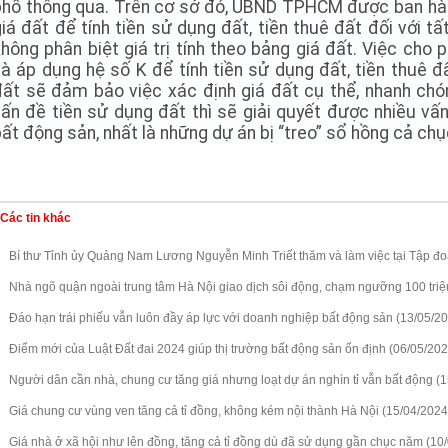
phố thông qua. Trên cơ sở đó, UBND TPHCM được ban hàn
iá đất để tính tiền sử dụng đất, tiền thuê đất đối với t
không phân biệt giá trị tính theo bảng giá đất. Việc ch
và áp dụng hệ số K để tính tiền sử dụng đất, tiền thuê đ
đất sẽ đảm bảo việc xác định giá đất cụ thể, nhanh chó
vấn đề tiền sử dụng đất thì sẽ giải quyết được nhiều vấ
ất động sản, nhất là những dự án bị “treo” sổ hồng cả ch
Các tin khác
Bí thư Tỉnh ủy Quảng Nam Lương Nguyễn Minh Triết thăm và làm việc tại Tập đ
Nhà ngõ quận ngoài trung tâm Hà Nội giao dịch sôi động, chạm ngưỡng 100 tri
Đáo hạn trái phiếu vẫn luôn đầy áp lực với doanh nghiệp bất động sản (13/05/2
Điểm mới của Luật Đất đai 2024 giúp thị trường bất động sản ổn định (06/05/202
Người dân cần nhà, chung cư tăng giá nhưng loạt dự án nghìn tỉ vẫn bất động (
Giá chung cư vùng ven tăng cả tỉ đồng, không kém nội thành Hà Nội (15/04/2024
Giá nhà ở xã hội như lên đồng, tăng cả tỉ đồng dù đã sử dụng gần chục năm (10