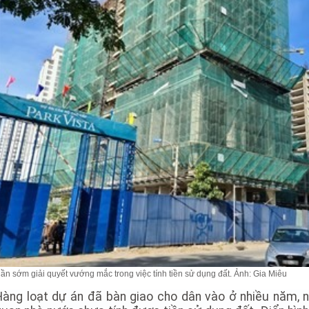
ần sớm giải quyết vướng mắc trong việc tính tiền sử dụng đất. Ảnh: Gia Miêu
Hàng loạt dự án đã bàn giao cho dân vào ở nhiều năm, 