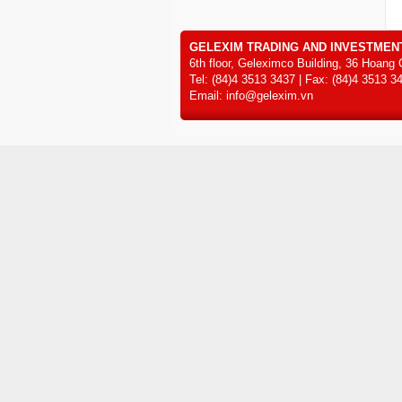
GELEXIM TRADING AND INVESTMEN
6th floor, Geleximco Building, 36 Hoang 
Tel: (84)4 3513 3437 | Fax: (84)4 3513 3
Email: info@gelexim.vn