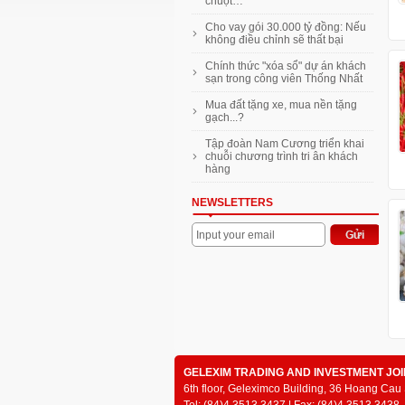
chuột…
Cho vay gói 30.000 tỷ đồng: Nếu
không điều chỉnh sẽ thất bại
Chính thức "xóa sổ" dự án khách
sạn trong công viên Thống Nhất
Mua đất tặng xe, mua nền tặng
gạch...?
Tập đoàn Nam Cương triển khai
chuỗi chương trình tri ân khách
hàng
NEWSLETTERS
Input your email
GELEXIM TRADING AND INVESTMENT JO
6th floor, Geleximco Building, 36 Hoang Cau 