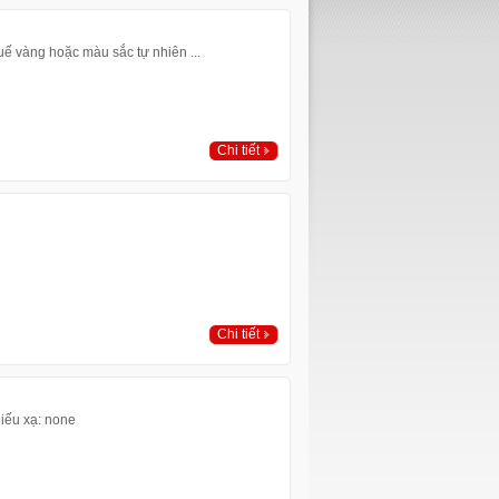
ế vàng hoặc màu sắc tự nhiên ...
Chi tiết
Chi tiết
iếu xạ: none