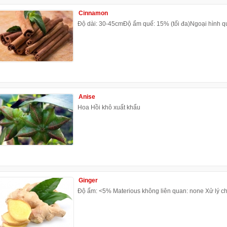
Cinnamon
Độ dài: 30-45cmĐộ ẩm quế: 15% (tối đa)Ngoại hình qu
Anise
Hoa Hồi khô xuất khẩu
Ginger
Độ ẩm: <5% Materious không liên quan: none Xử lý ch