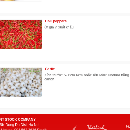
Chili peppers
Ớt gia vị xuất khẩu
Garlic
Kích thước: 5- 6cm 6cm hoặc lên Màu: Normal trắng 
carton
INT STOCK COMPANY
Str, Dong Da Dist, Ha Noi