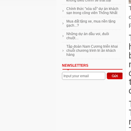
làm ô tô điện
không điều chỉnh sẽ thất bại
Vũ Văn Tiền: Đại gia không siêu
Chính thức "xóa sổ" dự án khách
xe, hàng hiệu
sạn trong công viên Thống Nhất
Mặt bằng bán lẻ Hà Nội cạnh
Mua đất tặng xe, mua nền tặng
tranh gay gắt để giữ chân khách
gạch...?
Thanh toán 10% nhận nhà
Những dự án đầu voi, đuôi
Imperia An Phú hoàn thiện nội
chuột…
thất
Tập đoàn Nam Cương triển khai
VnExpress ra mắt chuyên trang
chuỗi chương trình tri ân khách
Rao vặt Nhà Đất mới
hàng
NEWSLETTERS
Input your email