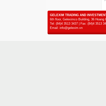
GELEXIM TRADING AND INVESTMEN
6th floor, Geleximco Building, 36 Hoang 
Tel: (84)4 3513 3437 | Fax: (84)4 3513 3
Email: info@gelexim.vn