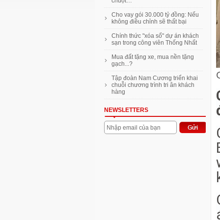
làm ô tô điện
chuột…
Vũ Văn Tiền: Đại gia không siêu
Cho vay gói 30.000 tỷ đồng: Nếu
xe, hàng hiệu
không điều chỉnh sẽ thất bại
Mặt bằng bán lẻ Hà Nội cạnh
Chính thức "xóa sổ" dự án khách
tranh gay gắt để giữ chân khách
sạn trong công viên Thống Nhất
Thanh toán 10% nhận nhà
Mua đất tặng xe, mua nền tặng
Imperia An Phú hoàn thiện nội
gạch...?
thất
Tập đoàn Nam Cương triển khai
VnExpress ra mắt chuyên trang
chuỗi chương trình tri ân khách
Rao vặt Nhà Đất mới
hàng
NEWSLETTERS
Nhập email của bạn