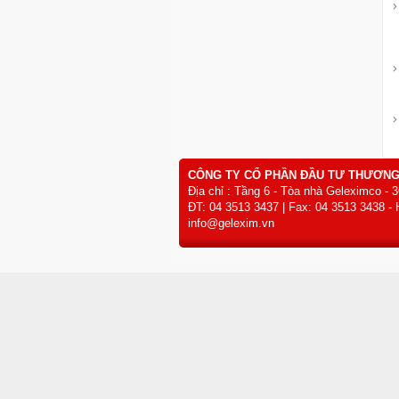
CÔNG TY CỔ PHẦN ĐẦU TƯ THƯƠNG
Địa chỉ : Tầng 6 - Tòa nhà Geleximco - 
ĐT: 04 3513 3437 | Fax: 04 3513 3438 - 
info@gelexim.vn