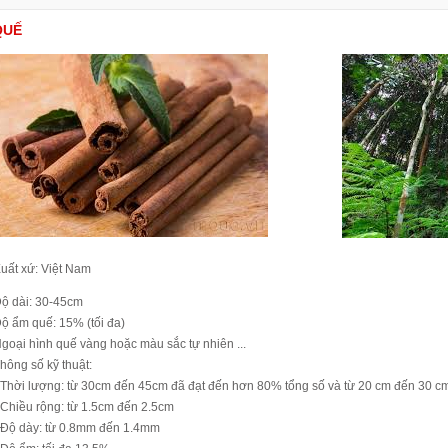
QUẾ
uất xứ: Việt Nam
ộ dài: 30-45cm
ộ ẩm quế: 15% (tối đa)
goại hình quế vàng hoặc màu sắc tự nhiên ...
hông số kỹ thuật:
 Thời lượng: từ 30cm đến 45cm đã đạt đến hơn 80% tổng số và từ 20 cm đến 30 c
 Chiều rộng: từ 1.5cm đến 2.5cm
 Độ dày: từ 0.8mm đến 1.4mm